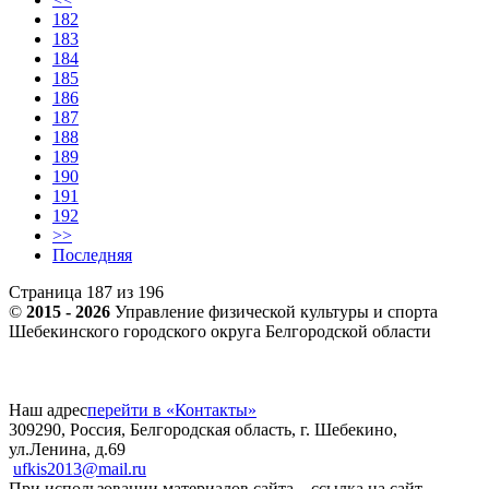
182
183
184
185
186
187
188
189
190
191
192
>>
Последняя
Страница 187 из 196
©
2015 - 2026
Управление физической культуры и спорта
Шебекинского городского округа Белгородской области
Наш адрес
перейти в «Контакты»
309290, Россия, Белгородская область, г. Шебекино,
ул.Ленина, д.69
ufkis2013@mail.ru
При использовании материалов сайта – ссылка на сайт