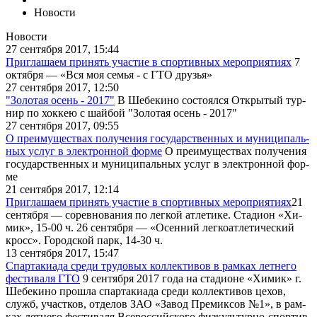
Новости
Новости
27 сентября 2017, 15:44
Приглашаем принять участие в спортивных мероприятиях
7
ок­тяб­ря — «Вся моя се­мья - с ГТО дру­зья»
27 сентября 2017, 12:50
"Золотая осень - 2017"
В Ше­бе­ки­но со­сто­ял­ся От­кры­тый тур­
нир по хок­кею с шай­бой "Зо­ло­тая осень - 2017"
27 сентября 2017, 09:55
О пре­иму­ще­ствах по­лу­че­ния го­су­дар­ствен­ных и му­ни­ци­паль­
ных услуг в элек­трон­ной фор­ме
О пре­иму­ще­ствах по­лу­че­ния
го­су­дар­ствен­ных и му­ни­ци­паль­ных услуг в элек­трон­ной фор­
ме
21 сентября 2017, 12:14
Приглашаем принять участие в спортивных мероприятиях
​​21
сен­тяб­ря — со­рев­но­ва­ния по лег­кой ат­ле­ти­ке. Ста­ди­он «Хи­
мик», 15-00 ч. 26 сен­тяб­ря — «Осен­ний лег­ко­ат­ле­ти­че­ский
кросс». Го­род­ской парк, 14-30 ч.
13 сентября 2017, 15:47
Спартакиада среди трудовых коллективов в рамках летнего
фестиваля ГТО
9 сен­тяб­ря 2017 го­да на ста­ди­оне «Хи­мик» г.
Ше­бе­ки­но про­шла спар­та­ки­а­да сре­ди кол­лек­ти­вов це­хов,
служб, участ­ков, от­де­лов ЗАО «За­вод Пре­ми­к­сов №1», в рам­
ках лет­не­го фе­сти­ва­ля Все­рос­сий­ско­го физ­куль­тур­но-спор­тив­