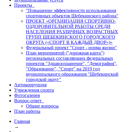
Проекты
"Повышение эффективности использования
спортивных объектов Шебекинского района"
ПРОЕКТ «ОРГАНИЗАЦИЯ СПОРТИВНО-
ОЗДОРОВИТЕЛЬНОЙ РАБОТЫ СРЕДИ
НАСЕЛЕНИЯ РАЗЛИЧНЫХ ВОЗРАСТНЫХ
ГРУПП ШЕБЕКИНСКОГО ГОРОДСКОГО
ОКРУГА («СПОРТ В КАЖДЫЙ ДВОР»)»
Федеральный проект "Спорт - норма жизни"
План мероприятий ("дорожная карта")
региональных составляющих федеральных
проектов "Здравоохранение", "Демография",
"Образование", "Спорт" на 2019 год
муниципального образования "Шебекинский
городской округ"
Антикоррупция
Учреждения спорта
Фотогалерея
Вопрос-ответ
Общие вопросы
План работы
Главная
→