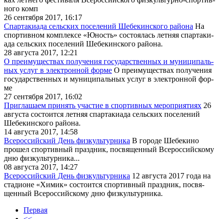
но­го комп
26 сентября 2017, 16:17
Спартакиада сельских поселений Шебекинского района
На
спор­тив­ном ком­плек­се «Юность» со­сто­я­лась лет­няя спар­та­ки­
а­да сель­ских по­се­ле­ний Ше­бе­кин­ско­го рай­о­на.
28 августа 2017, 12:21
О пре­иму­ще­ствах по­лу­че­ния го­су­дар­ствен­ных и му­ни­ци­паль­
ных услуг в элек­трон­ной фор­ме
О пре­иму­ще­ствах по­лу­че­ния
го­су­дар­ствен­ных и му­ни­ци­паль­ных услуг в элек­трон­ной фор­
ме
27 сентября 2017, 16:02
Приглашаем принять участие в спортивных мероприятиях
26
ав­гу­ста со­сто­ит­ся лет­няя спар­та­ки­а­да сель­ских по­се­ле­ний
Ше­бе­кин­ско­го рай­о­на.
14 августа 2017, 14:58
Всероссийский День физкультурника
В го­ро­де Ше­бе­ки­но
про­шел спор­тив­ный празд­ник, по­свя­щен­ный Все­рос­сий­ско­му
дню физ­куль­тур­ни­ка...
08 августа 2017, 14:27
Всероссийский День физкультурника
12 ав­гу­ста 2017 го­да на
ста­ди­оне «Хи­мик» со­сто­ит­ся спор­тив­ный празд­ник, по­свя­
щен­ный Все­рос­сий­ско­му дню физ­куль­тур­ни­ка.
Первая
<<