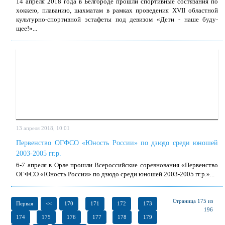
14 ап­ре­ля 2018 го­да в Бел­го­ро­де про­шли спор­тив­ные со­стя­за­ния по
хок­кею, пла­ва­нию, шах­ма­там в рам­ках про­ве­де­ния XVII об­ласт­ной
куль­тур­но-спор­тив­ной эс­та­фе­ты под де­ви­зом «Де­ти - на­ше бу­ду­
щее!»...
13 апреля 2018, 10:01
Первенство ОГФСО «Юность России» по дзюдо среди юношей
2003-2005 гг.р.
6-7 ап­ре­ля в Ор­ле про­шли Все­рос­сий­ские со­рев­но­ва­ния «Пер­вен­ство
ОГФСО «Юность Рос­сии» по дзю­до сре­ди юно­шей 2003-2005 гг.р.»...
Страница 175 из
Первая
<<
170
171
172
173
196
174
175
176
177
178
179