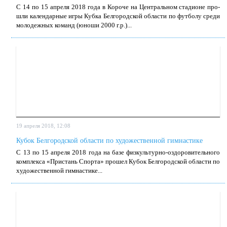
С 14 по 15 ап­ре­ля 2018 го­да в Ко­ро­че на Цен­траль­ном ста­ди­оне про­
шли ка­лен­дар­ные иг­ры Куб­ка Бел­го­род­ской об­ла­сти по фут­бо­лу сре­ди
мо­ло­деж­ных ко­манд (юно­ши 2000 г.р.)...
19 апреля 2018, 12:08
Кубок Белгородской области по художественной гимнастике
С 13 по 15 ап­ре­ля 2018 го­да на ба­зе физ­куль­тур­но-оздо­ро­ви­тель­но­го
ком­плек­са «При­стань Спор­та» про­шел Ку­бок Бел­го­род­ской об­ла­сти по
ху­до­же­ствен­ной гим­на­сти­ке...