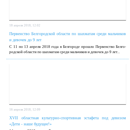
18 апреля 2018, 12:02
Первенство Белгородской области по шахматам среди мальчиков
и девочек до 9 лет
С 11 по 13 ап­ре­ля 2018 го­да в Бел­го­ро­де про­шло Пер­вен­ство Бел­го­
род­ской об­ла­сти по шах­ма­там сре­ди маль­чи­ков и де­во­чек до 9 лет...
16 апреля 2018, 12:09
XVII областная культурно-спортивная эстафета под девизом
«Дети - наше будущее!»