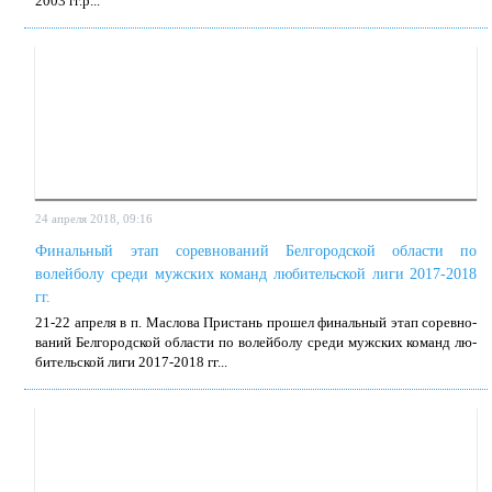
2003 гг.р...
24 апреля 2018, 09:16
Финальный этап соревнований Белгородской области по
волейболу среди мужских команд любительской лиги 2017-2018
гг.
21-22 ап­ре­ля в п. Мас­ло­ва При­стань про­шел финаль­ный этап со­рев­но­
ва­ний Бел­го­род­ской об­ла­сти по во­лей­бо­лу сре­ди муж­ских ко­манд лю­
би­тель­ской ли­ги 2017-2018 гг...