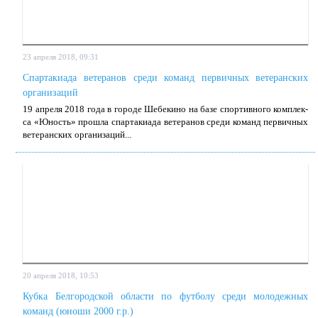
23 апреля 2018, 09:31
Спартакиада ветеранов среди команд первичных ветеранских
организаций
19 ап­ре­ля 2018 го­да в го­ро­де Ше­бе­ки­но на ба­зе спор­тив­но­го ком­плек­
са «Юность» про­шла спар­та­ки­а­да ве­те­ра­нов сре­ди ко­манд пер­вич­ных
ве­те­ран­ских ор­га­ни­за­ций...
20 апреля 2018, 10:53
Кубка Белгородской области по футболу среди молодежных
команд (юноши 2000 г.р.)