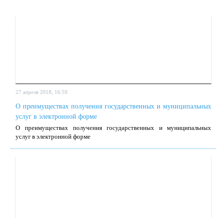
27 апреля 2018, 16:59
О пре­иму­ще­ствах по­лу­че­ния го­су­дар­ствен­ных и му­ни­ци­паль­ных
услуг в элек­трон­ной фор­ме
О пре­иму­ще­ствах по­лу­че­ния го­су­дар­ствен­ных и му­ни­ци­паль­ных
услуг в элек­трон­ной фор­ме