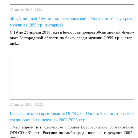
27 апреля 2018, 14:21
50-ый личный Чемпионат Белгородской области по боксу среди
мужчин (1999 г.р. и старше)
С 19 по 21 ап­ре­ля 2018 го­да в Бел­го­ро­де про­шел 50-ый лич­ный Чем­пи­
о­нат Бел­го­род­ской об­ла­сти по бок­су сре­ди муж­чин (1999 г.р. и стар­
ше)...
25 апреля 2018, 09:25
Всероссийские соревнования ОГФСО «Юность России» по самбо
среди юношей и девушек 2002-2003 гг.р.
17-20 ап­ре­ля в г. Смо­лен­ске про­шли Все­рос­сий­ские со­рев­но­ва­ния
ОГФСО «Юность Рос­сии» по сам­бо сре­ди юно­шей и де­ву­шек 2002-