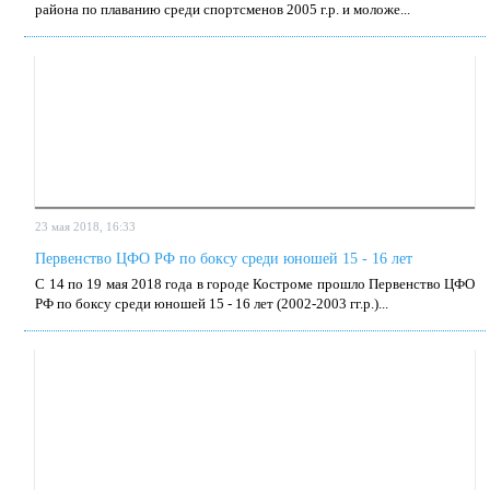
рай­о­на по пла­ва­нию сре­ди спортс­ме­нов 2005 г.р. и мо­ло­же...
23 мая 2018, 16:33
Первенство ЦФО РФ по боксу среди юношей 15 - 16 лет
С 14 по 19 мая 2018 го­да в го­ро­де Ко­стро­ме про­шло Пер­вен­ство ЦФО
РФ по бок­су сре­ди юно­шей 15 - 16 лет (2002-2003 гг.р.)...