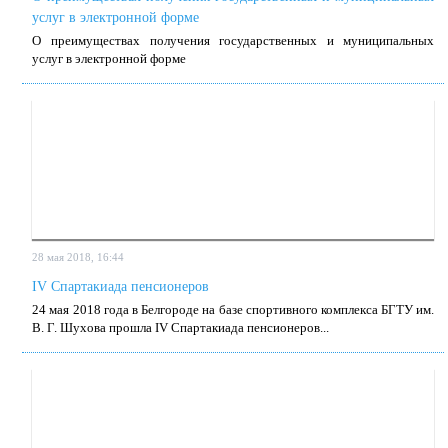
услуг в элек­трон­ной фор­ме
О пре­иму­ще­ствах по­лу­че­ния го­су­дар­ствен­ных и му­ни­ци­паль­ных
услуг в элек­трон­ной фор­ме
28 мая 2018, 16:44
IV Спартакиада пенсионеров
24 мая 2018 го­да в Бел­го­ро­де на ба­зе спор­тив­но­го ком­плек­са БГТУ им.
В. Г. Шу­хо­ва про­шла IV Спар­та­ки­а­да пен­си­о­не­ров...