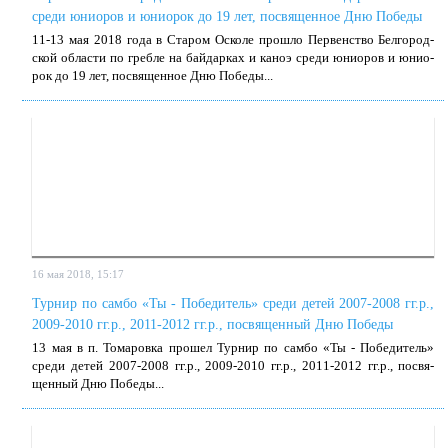
среди юниоров и юниорок до 19 лет, посвященное Дню Победы
11-13 мая 2018 го­да в Ста­ром Оско­ле про­шло Пер­вен­ство Бел­го­род­
ской об­ла­сти по греб­ле на бай­дар­ках и ка­ноэ сре­ди юни­о­ров и юни­о­
рок до 19 лет, по­свя­щен­ное Дню По­бе­ды...
16 мая 2018, 15:17
Турнир по самбо «Ты - Победитель» среди детей 2007-2008 гг.р.,
2009-2010 гг.р., 2011-2012 гг.р., посвященный Дню Победы
13 мая в п. То­ма­ров­ка про­шел Тур­нир по сам­бо «Ты - По­бе­ди­тель»
сре­ди де­тей 2007-2008 гг.р., 2009-2010 гг.р., 2011-2012 гг.р., по­свя­
щен­ный Дню По­бе­ды...