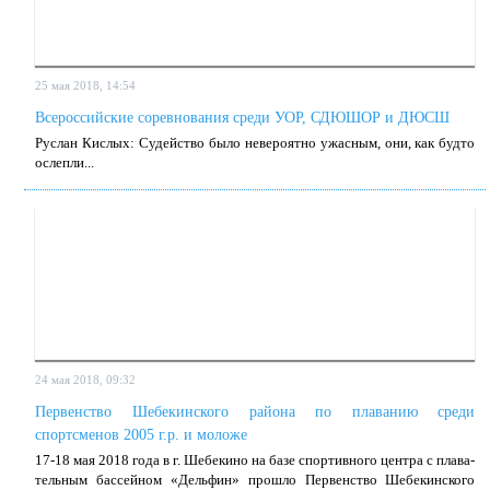
25 мая 2018, 14:54
Всероссийские соревнования среди УОР, СДЮШОР и ДЮСШ
Рус­лан Кис­лых: Су­дей­ство бы­ло неве­ро­ят­но ужас­ным, они, как буд­то
ослеп­ли...
24 мая 2018, 09:32
Первенство Шебекинского района по плаванию среди
спортсменов 2005 г.р. и моложе
17-18 мая 2018 го­да в г. Ше­бе­ки­но на ба­зе спор­тив­но­го цен­тра с пла­ва­
тель­ным бас­сей­ном «Дель­фин» про­шло Пер­вен­ство Ше­бе­кин­ско­го