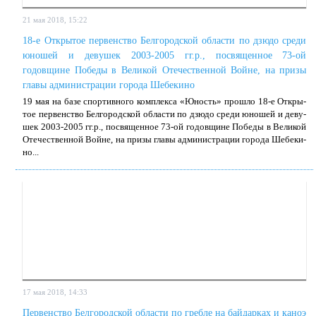
21 мая 2018, 15:22
18-е Открытое первенство Белгородской области по дзюдо среди
юношей и девушек 2003-2005 гг.р., посвященное 73-ой
годовщине Победы в Великой Отечественной Войне, на призы
главы администрации города Шебекино
19 мая на ба­зе спор­тив­но­го ком­плек­са «Юность» про­шло 18-е От­кры­
тое пер­вен­ство Бел­го­род­ской об­ла­сти по дзю­до сре­ди юно­шей и де­ву­
шек 2003-2005 гг.р., по­свя­щен­ное 73-ой го­дов­щине По­бе­ды в Ве­ли­кой
Оте­че­ствен­ной Войне, на при­зы гла­вы адми­ни­стра­ции го­ро­да Ше­бе­ки­
но...
17 мая 2018, 14:33
Первенство Белгородской области по гребле на байдарках и каноэ