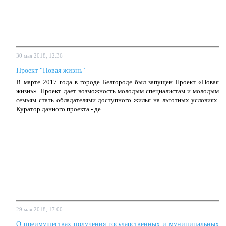
30 мая 2018, 12:36
Проект "Новая жизнь"
В мар­те 2017 го­да в го­ро­де Бел­го­ро­де был за­пу­щен Про­ект «Но­вая
жизнь». Про­ект да­ет воз­мож­ность мо­ло­дым спе­ци­а­ли­стам и мо­ло­дым
се­мьям стать об­ла­да­те­ля­ми до­ступ­но­го жи­лья на льгот­ных усло­ви­ях.
Ку­ра­тор дан­но­го про­ек­та - де
29 мая 2018, 17:00
О пре­иму­ще­ствах по­лу­че­ния го­су­дар­ствен­ных и му­ни­ци­паль­ных