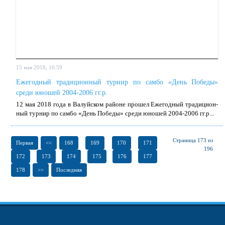
15 мая 2018, 10:59
Ежегодный традиционный турнир по самбо «День Победы»
среди юношей 2004-2006 гг.р.
12 мая 2018 го­да в Ва­луй­ском рай­оне про­шел Еже­год­ный тра­ди­ци­он­
ный тур­нир по сам­бо «День По­бе­ды» сре­ди юно­шей 2004-2006 гг.р...
Страница 173 из
Первая
<<
168
169
170
171
196
172
173
174
175
176
177
178
>>
Последняя