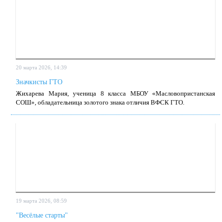
20 марта 2026, 14:39
Значкисты ГТО
Жи­ха­ре­ва Ма­рия, уче­ни­ца 8 клас­са МБОУ «Мас­ло­во­при­стан­ская
СОШ», об­ла­да­тель­ни­ца зо­ло­то­го зна­ка от­ли­чия ВФСК ГТО.
19 марта 2026, 08:59
"Весёлые старты"