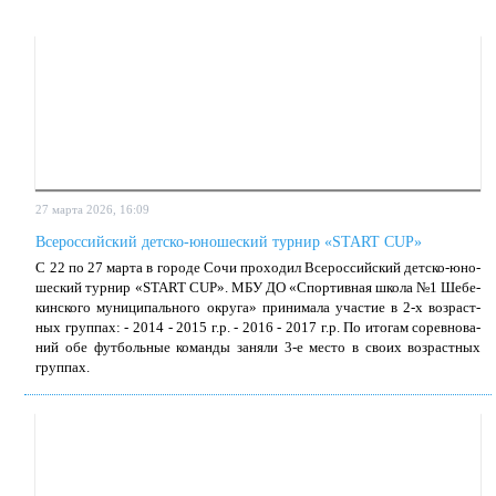
27 марта 2026, 16:09
Всероссийский детско-юношеский турнир «START CUP»
С 22 по 27 мар­та в го­ро­де Со­чи про­хо­дил Все­рос­сий­ский дет­ско-юно­
ше­ский тур­нир «START CUP». МБУ ДО «Спор­тив­ная шко­ла №1 Ше­бе­
кин­ско­го му­ни­ци­паль­но­го окру­га» при­ни­ма­ла уча­стие в 2-х воз­раст­
ных груп­пах: - 2014 - 2015 г.р. - 2016 - 2017 г.р. По ито­гам со­рев­но­ва­
ний обе фут­боль­ные ко­ман­ды за­ня­ли 3-е ме­сто в сво­их воз­раст­ных
груп­пах.