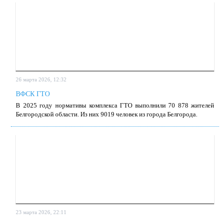
26 марта 2026, 12:32
ВФСК ГТО
В 2025 го­ду нор­ма­ти­вы ком­плек­са ГТО вы­пол­ни­ли 70 878 жи­те­лей
Бел­го­род­ской об­ла­сти. Из них 9019 че­ло­век из го­ро­да Бел­го­ро­да.
23 марта 2026, 22:11