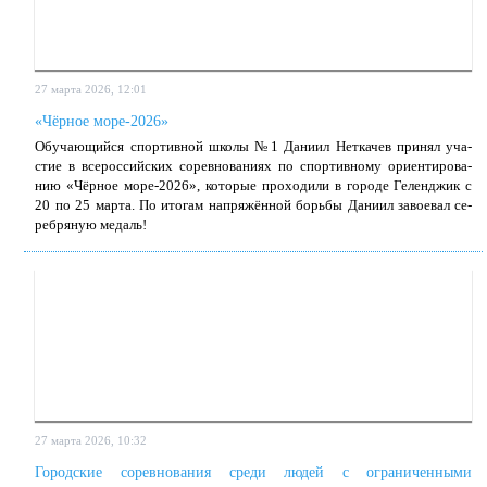
27 марта 2026, 12:01
«Чёрное море-2026»
Обу­ча­ю­щий­ся спор­тив­ной шко­лы №1 Да­ни­ил Нет­ка­чев при­нял уча­
стие в все­рос­сий­ских со­рев­но­ва­ни­ях по спор­тив­но­му ори­ен­ти­ро­ва­
нию «Чёр­ное мо­ре-2026», ко­то­рые про­хо­ди­ли в го­ро­де Ге­лен­джик с
20 по 25 мар­та. По ито­гам на­пря­жён­ной борь­бы Да­ни­ил за­во­е­вал се­
реб­ря­ную ме­даль!
27 марта 2026, 10:32
Городские соревнования среди людей с ограниченными