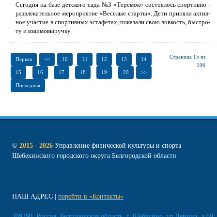
Се­го­дня на ба­зе дет­ско­го са­да №3 «Те­ре­мок» со­сто­я­лось спор­тив­но -
раз­вле­ка­тель­ное ме­ро­при­я­тие «Ве­се­лые стар­ты». Де­ти при­ня­ли ак­тив­
ное уча­стие в спор­тив­ных эс­та­фе­тах, по­ка­за­ли свою лов­кость, быст­ро­
ту и вза­и­мо­вы­руч­ку.
Страница 15 из
Первая
<<
10
11
12
13
14
196
15
16
17
18
19
20
>>
Последняя
©
2015 - 2026
Управление физической культуры и спорта
Шебекинского городского округа Белгородской области
НАШ АДРЕС
перейти в «Контакты»
309290, Россия, Белгородская область, г. Шебекино, ул.Ленина, д.69