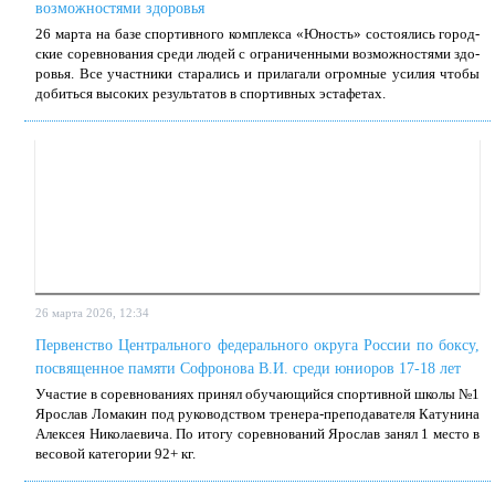
возможностями здоровья
26 мар­та на ба­зе спор­тив­но­го ком­плек­са «Юность» со­сто­я­лись го­род­
ские со­рев­но­ва­ния сре­ди лю­дей с огра­ни­чен­ны­ми воз­мож­но­стя­ми здо­
ро­вья. Все участ­ни­ки ста­ра­лись и при­ла­га­ли огром­ные уси­лия чтобы
до­бить­ся вы­со­ких ре­зуль­та­тов в спор­тив­ных эс­та­фе­тах.
26 марта 2026, 12:34
Первенство Центрального федерального округа России по боксу,
посвященное памяти Софронова В.И. среди юниоров 17-18 лет
Уча­стие в со­рев­но­ва­ни­ях при­нял обу­ча­ю­щий­ся спор­тив­ной шко­лы №1
Яро­слав Ло­ма­кин под ру­ко­вод­ством тре­не­ра-пре­по­да­ва­те­ля Ка­ту­ни­на
Алек­сея Ни­ко­ла­е­ви­ча. По ито­гу со­рев­но­ва­ний Яро­слав за­нял 1 ме­сто в
ве­со­вой ка­те­го­рии 92+ кг.