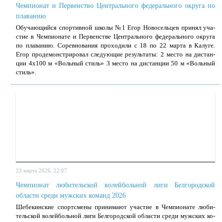
Чемпионат и Первенство Центрального федерального округа по
плаванию
Обу­ча­ю­щий­ся спор­тив­ной шко­лы №1 Егор Но­во­сель­цев при­нял уча­
стие в Чем­пи­о­на­те и Пер­вен­стве Цен­траль­но­го фе­де­раль­но­го окру­га
по пла­ва­нию. Со­рев­но­ва­ния про­хо­ди­ли с 18 по 22 мар­та в Ка­лу­ге.
Егор про­де­мон­стри­ро­вал сле­ду­ю­щие ре­зуль­та­ты: 2 ме­сто на ди­стан­
ции 4x100 м «Воль­ный стиль» 3 ме­сто на ди­стан­ции 50 м «Воль­ный
стиль».
23 марта 2026, 22:07
Чемпионат любительской волейбольной лиги Белгородской
области среди мужских команд 2026
Ше­бе­кин­ские спортс­ме­ны при­ни­ма­ют уча­стие в Чем­пи­о­на­те лю­би­
тель­ской во­лей­боль­ной ли­ги Бел­го­род­ской об­ла­сти сре­ди муж­ских ко­