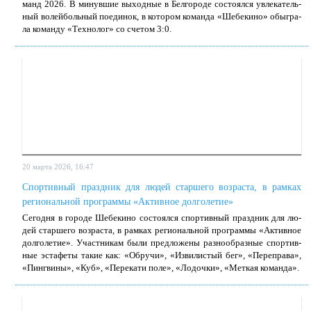
манд 2026. В ми­нув­шие вы­ход­ные в Бел­го­ро­де со­сто­ял­ся увле­ка­тель­
ный во­лей­боль­ный по­еди­нок, в ко­то­ром ко­ман­да «Ше­бе­ки­но» обыг­ра­
ла ко­ман­ду «Тех­но­лог» со сче­том 3:0.
20 марта 2026, 16:47
Спортивный праздник для людей старшего возраста, в рамках
региональной программы «Активное долголетие»
Се­го­дня в го­ро­де Ше­бе­ки­но со­сто­ял­ся спор­тив­ный празд­ник для лю­
дей стар­ше­го воз­рас­та, в рам­ках ре­гио­наль­ной про­грам­мы «Ак­тив­ное
дол­го­ле­тие». Участ­ни­кам бы­ли пред­ло­же­ны раз­но­об­раз­ные спор­тив­
ные эс­та­фе­ты та­кие как: «Об­ру­чи», «Из­ви­ли­стый бег», «Пе­ре­пра­ва»,
«Пинг­ви­ны», «Куб», «Пе­ре­ка­ти по­ле», «Ло­доч­ки», «Мет­кая ко­ман­да».