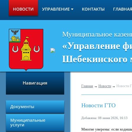
НОВОСТИ
УПРАВЛЕНИЕ
КОНТАКТЫ
ГЛАВНА
Муниципальное казен
«Управление фи
Шебекинского 
Навигация
Главная
→
Новости
→
Новости 
Новости ГТО
Документы
Добавлена: 08 июня 2026, 16:13
Муниципальные
услуги
Многие уверены: если ходишь 