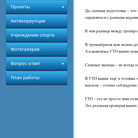
Проекты
Да, силовая подготовка – это
справляться с разными видам
Антикоррупция
В чём разница между трениров
Учреждения спорта
В тренажёрном зале можно де
Фотогалерея
А в комплексе ГТО важно показ
Вопрос-ответ
Сильные мышцы – не всегда га
План работы
В ГТО важна ещё и техника в
наклоне – точное соблюдение
ГТО – это не просто знак отли
Это реальная проверка ваших 