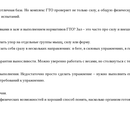
 отличная база. Но комплекс ГТО проверяет не только силу, а общую физическ
и испытаний.
ками в зале и выполнением нормативов ГТО? Зал – это часто про силу и внешн
лать упор на отдельные группы мышц, силу или форму.
ать себя сразу в нескольких направлениях: в беге, в силовых упражнениях, в г
рантия выносливости. Можно уверенно работать с весами, но столкнуться с те
ыполнения. Недостаточно просто сделать упражнение – нужно выполнить его
 требований к упражнению.
чия.
физических возможностей и хороший способ понять, насколько организм готов