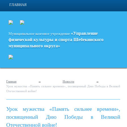
ГЛАВНАЯ
«Управление
Муниципальное казенное учреждение
физической культуры и спорта
Шебекинского
муниципального округа»
Главная
→
Новости
→
Урок мужества «Память сильнее времени», посвященный Дню Победы в Великой
Отечественной войне!
Урок мужества «Память сильнее времени»,
посвященный Дню Победы в Великой
Отечественной войне!