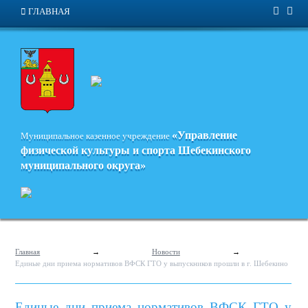
ГЛАВНАЯ
«Управление
Муниципальное казенное учреждение
физической культуры и спорта
Шебекинского
муниципального округа»
Главная
→
Новости
→
Единые дни приема нормативов ВФСК ГТО у выпускников прошли в г. Шебекино
Единые дни приема нормативов ВФСК ГТО у