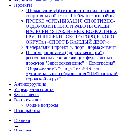
Проекты
"Повышение эффективности использования
спортивных объектов Шебекинского района"
ПРОЕКТ «ОРГАНИЗАЦИЯ СПОРТИВНО-
ОЗДОРОВИТЕЛЬНОЙ РАБОТЫ СРЕДИ
НАСЕЛЕНИЯ РАЗЛИЧНЫХ ВОЗРАСТНЫХ
ГРУПП ШЕБЕКИНСКОГО ГОРОДСКОГО
ОКРУГА («СПОРТ В КАЖДЫЙ ДВОР»)»
Федеральный проект "Спорт - норма жизни"
План мероприятий ("дорожная карта")
региональных составляющих федеральных
проектов "Здравоохранение", "Демография",
"Образование", "Спорт" на 2019 год
муниципального образования "Шебекинский
городской округ"
Антикоррупция
Учреждения спорта
Фотогалерея
Вопрос-ответ
Общие вопросы
План работы
Главная
→
Новости